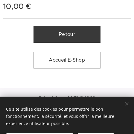
10,00
€
Retour
Accueil E-Shop
Relax A Sens: 06.72.12.46.30
N° SIRET: 92867642800016
Ce site utilise des cookies pour permettre le bon
Optimisé par
Webnode
Cookies
fonctionnement, la sécurité, et vous offrir la meilleure
expérience utilisateur possible.