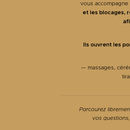
vous accompagne d
et les blocages, 
af
Ils ouvrent les p
— massages, cérém
ti
Parcourez librement
vos questions,