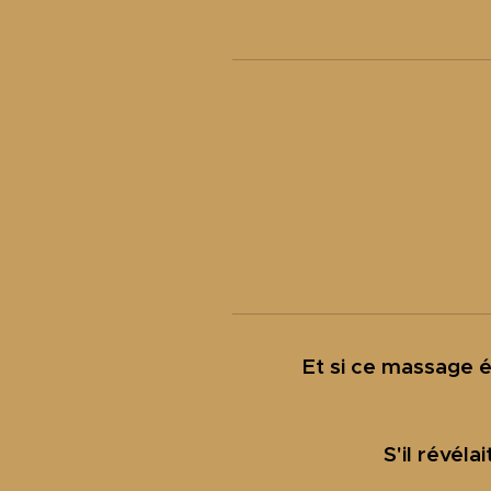
Et si ce massage é
S'il révél