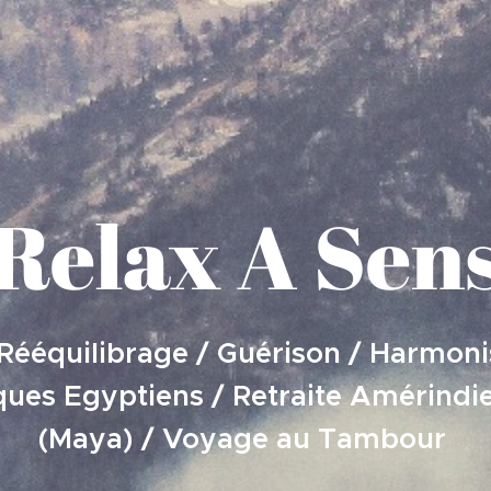
Relax A Sen
 Rééquilibrage / Guérison / Harmoni
iques Egyptiens / Retraite Amérind
(Maya) / Voyage au Tambour