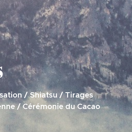
s
sation / Shiatsu / Tirages
ienne / Cérémonie du Cacao