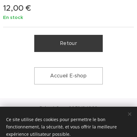
12,00
€
En stock
Retour
Accueil E-shop
Relax A Sens: 06.72.12.46.30
N° SIRET: 92867642800016
Ce site utilise des cookies pour permettre le bon
Optimisé par
Webnode
Cookies
fonctionnement, la sécurité, et vous offrir la meilleure
expérience utilisateur possible.